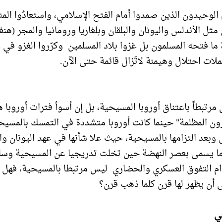
الوحيدون الذين صمدوا أمام الفتح الإسلامي، واستعادُوا الم
ثل الأندلس واليونان والبلقان وبلغاريا ورومانيا والمجر (هنغا
 ما فتحه المسلمون بل غزوا بلاد المسلمين وكرّروا الغزو في
ملات احتلال وهيمنة لاتَزال قائمة حتى الآن.
مرتبطاً باعتناق أوروبا المسيحية، بل إن أسوأ فترات أوروبا 
رون المظلمة" حينما كانت أوروبا متشددة في التمسك بالمسيح
 وبعد التزامها بالمسيحية، حيث علا شأنها في عهد اليونان وال
 ما يسمى بعصر النهضة حين تخلت تدريجيا عن المسيحية وسا
 دام التفوق العسكري والحضاري ليس مرتبطا بالمسيحية، فهل 
لى أن يظهر لها قرن كلما ذهب قرن؟
ي