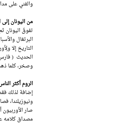
والفني على مدار
من اليونان إلى ا
تفوقَ اليونان ثم
البرتغال والأسبا
التاريخ إلا ولِأ
الحديث ( فارس 
وصخر، كلما ذهب
الروم أكثر الناس
إضافة لذلك فقد 
ونيوزيلندا، فصار
صار الأوربيون أك
مصداق كلامه عل