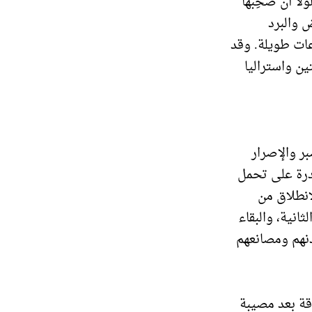
لا أن صحِبها
 والبرد
عات طويلة. وقد
ين واستراليا
ر والإصرار
درة على تحمل
انطلاق من
انية، والبقاء
نهم ومصانعهم
قة بعد مصيبة