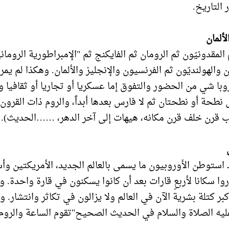
 التاريخ.
لألمان
 المقدونيّون ثم الرومان ثم الفايكنج ثم "الإمبراطورية الرومان
ن والهولنديّون ثم الفرنسيون والإنجليز والألمان. وهكذا لم يم
وروبا شي من الحضور والتفوق إما عسكريا أو تجاريا أو ثقافيا 
نطحة أو نطحتان ثم لا فارس بعدها أبداً، والروم ذات القرو
 قرن خلف قرن مكانه، هيهات إلى آخر الدهر، ……الحديث).
استوطن الأوروبيون ما يسمى بالعالم الجديد، الأمريكتين وأس
وا سكانا لأربعِ قارات بعد أن كانوا يسكنون في قارة واحدة. وب
بر كتلة بشرية الآن في العالم ولا يزالون في تكاثر وانتشار. و
يه الصلاة والسلام في الحديث الصحيح"تقوم الساعة والروم أ