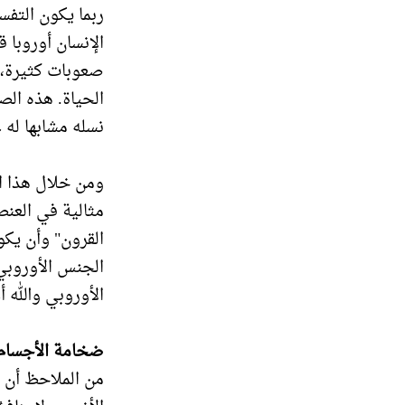
ربما يكون التفس
الإنسان أوروبا ق
صعوبات كثيرة، ي
الحياة. هذه ال
نسله مشابها له 
ومن خلال هذا ا
مثالية في العنص
القرون" وأن يكو
الجنس الأوروب
الأوروبي والله أ
ضخامة الأجسام
من الملاحظ أن 