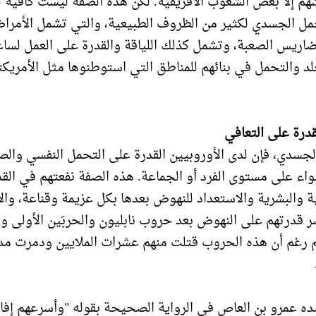
سُهم إلا بعض الشعوب الأفريقية. لكن هذه الصفة ليست كافية لو
حمل الجسدي لكثير من الظروف الطبيعية، والتي تشمل الأمراض
ضاريس الصعبة، وتشمل كذلك اللياقة والقدرة على العمل لسا
جلد والتحمل في بنائهم للمناطق التي استوطنوها مثل الأمريكت
درة على التعافي
جسدي، فإن لدى الأوروبيين القدرة على التحمل النفسي والصب
ء على مستوى الفرد أو الجماعة. هذه الصفة نفعتهم في الق
ة والبشرية والاستعداد للنهوض بعدها بكل عزيمة وقناعة، وال
 قدرتهم على النهوض بعد حروب نابليون والحربَين الأولى والث
م رغم أن هذه الحروب قتلت منهم عشرات الملايين ودمرت مد
ده عمرو بن العاص في الرواية الصحيحة بقوله "وأسرعهم إفا