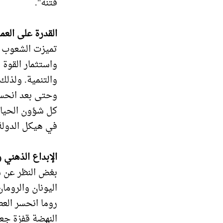
فتنة".
القدرة على العم
تميزت الشعوب ال
واستثمار القوة 
والتنمية. ولذلك
وحتى بعد انحسار
كل شؤون الحياة 
في هيكل الدولة
الإبداع الذهني 
بغض النظر عن س
اليونان والروما
روما انحسر العط
النهضة قفزة جعل