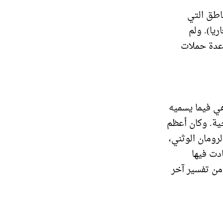
ناطق التي
ريا). ولم
 عدة حملات
هي فيما يسميه
ية. وكان أعظم
رومان الوثني،
دت فيها
من تفسير آخر