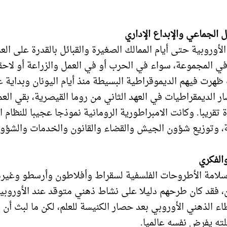
ل الجماعي والإبداع الإداري
أوروبية حتى أيام الممالك الصغيرة والقبائل بالقدرة على الع
في المجموعة، سواء في الحرب أو في العمل والزراعة أو لاحق
 ظهرت فيهم الديموقراطية البسيطة منذ أيام اليونان وبداية ع
 الديمقراطيات في العهد الثاني من روما القيصرية، بقي ال
تقريبا. وكانت الامبراطورية الرومانية نموذجا عجيبا للنظام ا
، وتوزيع شؤون الجيش والقضاء والقانون والخدمات والشؤون
والفكري
لامة الأطروحات الفلسفية لسقراط وأفلاطون وأرسطو وغير
ن، فقد كان طرحهم دليلا على نشاط ذهني متوقد عند الأوروب
اء الذهني الأوروبي بعد حصار الكنيسة للعلم، لكن ما لبث أن 
ته يفرض نفسه عالميا.