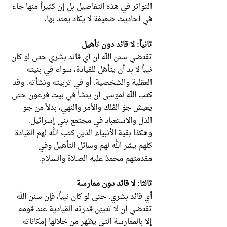
التواتر في هذه التفاصيل بل إن كثيراً منها جاء
في أحاديث ضعيفة لا يكاد يعتد بها.
ثانياً: لا قائد دون تأهيل
تقتضي سنن الله أن أي قائد بشري حتى لو كان
نبياً لا بد أن يتأهّل للقيادة، سواء في بنيته
العقلية والشخصية، أو في تربيته ونشأته. وقد
كتب الله لموسى أن ينشأ في بيت فرعون حتى
يعيش جوّ المُلك والأمر والنهي، بدلاً من جو
الذل والاستعباد في مجتمع بني إسرائيل.
وهكذا بقية الأنبياء الذين كتب الله لهم القيادة
كلهم يسّر الله لهم وسائل التأهيل وفي
مقدمتهم محمدٌ عليه الصلاة والسلام.
ثالثا: لا قائد دون ممارسة
أي قائد بشري، حتى لو كان نبياً، فإن سنن الله
تقتضي أن لا تتبيّن قدرته القيادية عند قومه
إلا بالممارسة التي يظهر من خلالها إمكاناته