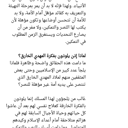
الأنبياء. ولهذا فإنّه لا بد أن يمر بمرحلة التهيئة
والتعريف به كقائد مؤهّل أمام الأمة، ولا بد
للأمة أن تتحسن أوضاعها وتكون مؤهلة لأن
يكتب لها النّصر والتمكين، ولا مفر من أن
يصارع التحديات ويستغرق الزمن المطلوب
في التمكين.
لماذا إذن يلوذون بفكرة المهدي الخارق؟
ما دامت هذه الحقائق واضحة وظاهرة فلماذا
يلجأ عدد كبير من الإسلاميين وحتى بعض
المثقفين منهم لملاذ المهدي الخارق الذي
تنتصر على يديه أمة غير مؤهلة للنصر؟
غَالب من يَلجؤون لهذا المسلك إنما يلوذون
بالفكرة الخارقة كعلاج نفسي لهم بعد أن عاشوا
كل حياتهم وحياة الأجيال السابقة لهم في
هزائم متلاحقة أمام أعداء الإسلام وكيدهم
المتواصل. وما دامت أسباب النصر والتمكين