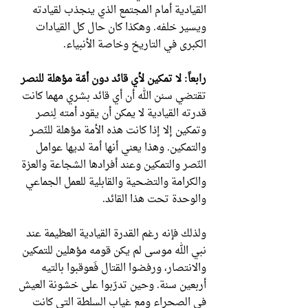
القيادية أمام المجتمع الذي ينجذب لقيادته
ويسير خلفه. وهكذا كان حال كل القيادات
الكبرى في التاريخ وخاصة الأنبياء.
رابعاً: لا تمكين لأي قائد دون أمّة مؤهلة للنصر
تقتضي سنن الله أن أي قائد بشري مهما كانت
قدرته القيادية لا يمكن أن يقود أمته لِنصر
وتمكين إلا إذا كانت هذه الأمة مؤهلة للنّصر
والتمكين. وهذا يعني أنها أمة لديها عوامل
النّصر والتمكين وعند أفرادها الشجاعة والعزة
والكرامة والتضحية والقابلية للعمل الجماعي
والوحدة تحت هذا القائد.
ولذلك فإنه رغم القدرة القيادية العظيمة عند
نبي الله موسى لم يكن قومه مؤهلين للتمكين
والانتصار، ورفضوا القتال فَعوقبوا بالتيه
أربعين سنة. وحين تدرّبوا على خشونة العيش
في الصحراء ومع غياب السلطة التي كانت