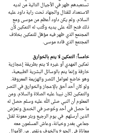
تستعبدهم ظهر في الأجيال التالية من لديه
الاستعداد للقتال والجهاد تحت راية داود عليه
السلام. ولم يكن داود أعظم من موسى ومع
ذلك فتح الله على يديه وكُتب له التمكين لأن
المجتمع الذي ظهر فيه مؤهّل للتمكين بخلاف
المجتمع الذي قاده موسى.
خامساً: التمكين لا يتم بالخوارق
تمكين المهدي أو غيره لا يتم بطريقة إعجازية
خارقة وإنما يتم بالوسائل البشرية الطبيعية،
وهو خاضع لعوامل النّصر والهزيمة المعروفة.
ولو كان أحد أحق بالإعجاز والخوارق في النّصر
والتمكين لكان نبينا عليه الصلاة والسلام. ومن
المعلوم أن النبي صلى الله عليه وسلم حصل له
ما حصل في أحد وحُوصر في الخندق وتعرّض
الذين أرسلهم في يوم الرجيع وبئر معونة لقتل
جماعي بغدر وخيانة، وعاش المسلمون معه
معاناة في الجوع والخوف ونقص من الأموال