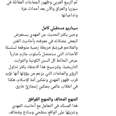
ثم الربيع العربي وظهور الجماعات المقاتلة في
سوريا والعراق والآن بعد أحداث غزة
وتداعياتها.
سيناريو مستقبلي كامل
وحين يكثر الحديث عن المهدي يستعرض
البعض عضلاته في معرفته بِأحاديث الفتن
والملاحم فيرسُمُ خريطة زمنية متوقعة لسلسلة
الأحداث التي ستحصل بأسلوب جازم ضارباً
عرض الحائط كل السنن الكونية والثوابت
التاريخية. ولِترسيخ هذا الاعتقاد يكثر تداول
الرؤى والمنامات التي يزعم من يؤوّلها أنها تؤيد
قرب ظهور المهدي وتمكين أمة الإسلام، هكذا
في انقلاب عالمي بتمكينٍ إعجازيٍّ خارق.
المنهج المخالف والمنهج المُوافق
هذا المسلك في التعامل مع أحاديث المهدي
وتنزيلها على الواقع سطحي وساذج ومُخالف