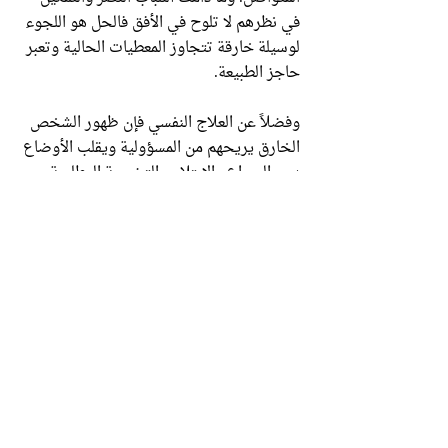
في نظرهم لا تلوح في الأفق فالحل هو اللجوء
لوسيلة خارقة تتجاوز المعطيات الحالية وتعبر
حاجز الطبيعة.
وفضلاً عن العلاج النفسي فإن ظهور الشخص
الخارق يريحهم من المسؤولية ويقلب الأوضاع
دون الصراع والابتلاء والتضحية المطلوبة
منهم. ولذلك فإن اللجوء لفكرة المهدي عادة
تنتشر في نفس المجتمعات التي تنتشر فيها
نظرية المؤامرة، حيث إن الحِيلتين توفران
ملاذاً نفسياً مريحاً وإعفاءاً من المسؤولية.
عند الشيعة خرق المهدي للسنن الكونية أمر
منطقي، لماذا؟
نظرة الشيعة للمهدي في شخصيته وصفاته
وطريقة خروجه أو في تمكينه وما سيقوم به
مبنيّة في نصوصهم الأصلية بألفاظ صريحة