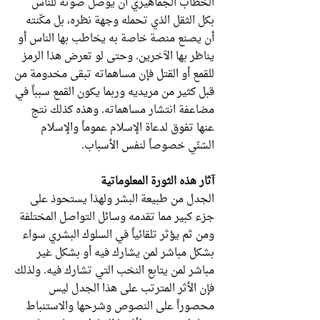
الخطاب الجماهيري أن يوصل صوته للناس
بكل الثقل الذي تحمله وجهة نظره، بل مكّنته
أن يصنع منصة خاصة به يخاطب بها الناس أو
يناظر بها الآخرين. وحتى لو تعرض هذا الرمز
للقمع أو القتل فإن مساهماته تبقى مخدومة من
قبل كثير من مريديه وربما يكون القمع سبباً في
مضاعفة انتشار مساهماته. وهذه كذلك نتج
عنها تفوق لدعاة الإسلام عموماً والإسلام
السّنّي خصوصاً لنفس الأسباب.
آثار هذه الثورة المعلوماتية
الجدل من طبيعة البشر ولهذا يستحوذ على
جزء كبير مما تقدمه وسائل التواصل المختلفة
ومن ثم يؤثر تلقائياً في السلوك البشري سواء
بشكل مباشر لمن يشارك فيه أو بشكل غير
مباشر لمن يتابع النخب التي تشارك فيه. ولذلك
فإن الأثر المترتب على هذا الجدل ليس
محصوراً على النصوص وشرحها والاستنباط