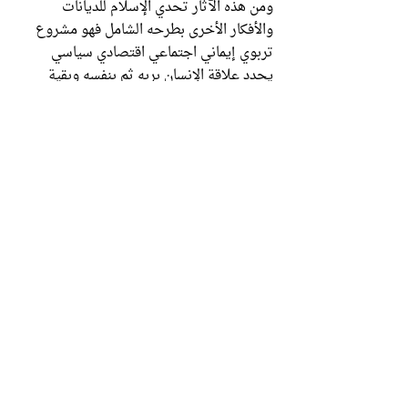
ومن هذه الآثار تحدي الإسلام للديانات
والأفكار الأخرى بطرحه الشامل فهو مشروع
تربوي إيماني اجتماعي اقتصادي سياسي
يحدد علاقة الإنسان بربه ثم بنفسه وبقية
البشر والحياة والموت والأرض والكون كله.
باختصار، يطرح الإسلام برنامجاً متكاملاً
يشرح الوضع من البداية إلى النهاية، في دائرة
متجانسة، تستطيع الوصول إلى أبعد نقطة
دون الحاجة لمساعدة خارجية.
صراع الأخلاق والروحانيات
ومن هذه الآثار تجاوز الماديات إلى الروحانيات
والإيمان والأخلاق الفضيلة. ومع أن هذه الصفة
متوفرة في الكثير من الديانات السماوية
والوثنية، لكنها في الإسلام السّنّي تختلف في
كونها مُنسابة مع طبيعة النفس الإنسانية و
متوافقة مع منطق العقل. وفضلاً عن تفوق
الإسلام على الديانات الأخرى في الروحانيات