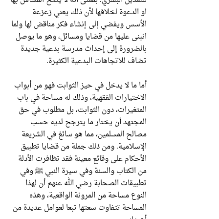
للتعديل البشري. بمعنى أنه لا يصح المساس بها
او الدعوة لخلافها لأن ذلك يعني زعزعة
الأسس ويفضي إلى إنشاء فكر مناقض لها ولما
انبنى عليها من قضايا ومسائل، وهو ما يوصل
بالضرورة إلى إحداث مدرسة بدعية جديدة
تضاف للاتجاهات البدعية الكثيرة.
أما ما لا يدخل في حيز الثوابت فهو من أبواب
الاختيارات الفقهية، وذلك له مساحة في باب
المتغيرات، دون الثوابت، بل مطلوب في حق
المجتهد أن يختار ما يترجح لديه حسب
مصالح المسلمين، مما هو سائغ في الشريعة
الإسلامية. ومن ذلك جملة من قضايا تطبيق
الأحكام على وقائع معينة فقد تظافرت الأدلة
من الكتاب والسنة وفي سيرة النبي ﷺ وفي
تطبيقات الصحابة رضي الله عنهم أن لهذا
النوع مساحة من المرونة الواقعية، وهذه
المساحة تتفاوت سعتها تبعا لعوامل عديدة من