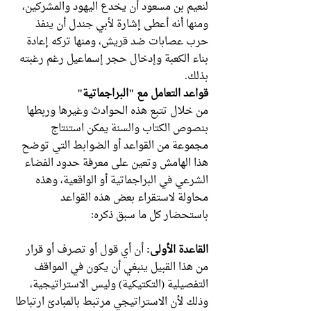
لنعيم بن مسعود أن يخدع اليهود والمشركين،
ومنها أنه أعطى إشارة لأبي جندل أن ينفذ
حرب عصابات ضد قريش، ومنها تركه إعادة
بناء الكعبة وإدخال حجر إسماعيل رغم رغبته
بذلك.
قواعد التعامل مع "البراجماتية"
من خلال تتبع هذه الحوادث وغيرها وربطها
بنصوص الكتاب والسنة يمكن استنتاج
مجموعة من القواعد أو الضوابط التي توضح
هذا الهامش وتعين على معرفة حدود الفضاء
الشرعي في البراجماتية أو الواقعية، وهذه
محاولة لاستقراء بعض هذه القواعد
باستحضار كل ما سبق ذكره:
القاعدة الأولى:
أن أي قول أو تصرف أو قرار
من هذا القبيل ينبغي أن يكون في المواقف
التفصيلية (التكتيكية) وليس الاستراتيجية،
وذلك لأن الاستراتيجي مرتبط بالمبادئ ارتباطا