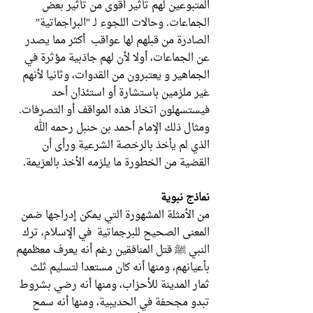
المتبوعين لهم تأثير أقوى من تأثير بعض
الجماعات. وحالات اللجوء لـ "البراجماتية"
الصادرة من قبلهم لها عواقب أكثر مما يصدر
عن الجماعات، أولا لأن لهم جاذبية مؤثرة في
الجماهير و يعتبرون من القدوات، وثانيا لأنهم
غير ملزمين باستشارة أو استئذان أحد
فيستسهلون اتخاذ هذه المواقف أو التصرفات.
ومثال ذلك الإمام أحمد بن حنبل رحمه الله
الذي لم يأخذ بالرخصة الشرعية ورأى أن
القضية من الخطورة ما يلزمه الأخذ بالعزيمة.
نماذج نبوية
من الأمثلة المشهورة التي يمكن إدراجها ضمن
المعنى الصحيح للبرجماتية في الإسلام، ترك
النبي ﷺ قتل المنافقين رغم أنه يعرف معظمهم
بأعيانهم، ومنها أنه كان مستعدا لتسليم ثلث
ثمار المدينة للأحزاب، ومنها أنه رضي بشروط
تبدو مجحفة في الحديبية، ومنها أنه سمح