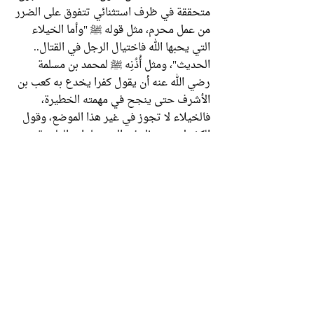
متحققة في ظرف استثنائي تتفوق على الضرر
من عمل محرم، مثل قوله ﷺ "وأما الخيلاء
التي يحبها الله فاختيال الرجل في القتال..
الحديث"، ومثل أُذُنِه ﷺ لمحمد بن مسلمة
رضي الله عنه أن يقول كفرا يخدع به كعب بن
الأشرف حتى ينجح في مهمته الخطيرة،
فالخيلاء لا تجوز في غير هذا الموضع، وقول
الكفر لا يجوز إلا في الاستثناءات الملجئة.
القاعدة السادسة:
أن يراعى حال المسلمين من
حيث القوة والاستضعاف، وانتشار الإسلام
وعكسه، فما يصدر في حالة ضعف المسلمين
وهيمنة غيرهم يحتمل ما لا يحتمله ما يصدر
في بلد غالبية شعبه يؤمن بالإسلام والشريعة
وللدين فيه هيبة. فالوضع في أوربا وأمريكا بل
وحتى في تركيا وتونس التي تمكنت منها
العلمانية يحتمل ما لا يحتمله الوضع في مصر
أو السعودية أو اليمن أو السودان. ولهذا أُمر
المسلمون بالكف عن السلاح في الفترة المكية