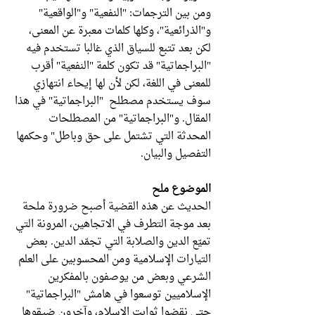
ومن بين الترجمات: "النفعية" و"الواقعية"
و"الذرائعية"، وكلها كلمات معبرة عن المعنى،
لكن بعد تتبع للسياق الذي غالبا تستخدم فيه
"البراجماتية" قد تكون كلمة "النفعية" أقرب
للمعنى في اللغة، لكن لأن لها إيحاء انتهازي
سوف يستخدم مصطلح "البراجماتية" في هذا
المقال. و"البراجماتية" من المصطلحات
المحدثة التي تشتمل على حق وباطل" وحكمها
التفصيل والبيان.
الموضوع ملح
الحديث عن هذه القضية أصبح ضرورة ملحة
بعد موجة التطرف في الاتجاهين، المرونة التي
تميّع الدين والصلابة التي تجمّد الدين. بعض
التيارات الإسلامية ومن المحسوبين على العلم
الشرعي وبعض من يوصفون بالمفكرين
الإسلاميين توسعوا في هامش "البراجماتية"
حتى نقضوا ثوابت الإسلام، وآخرون ضيقوها