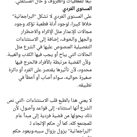
تبعا للمعطيات والظروف و حال المستفتي.
المستوى الفردي
على المستوى الفردي لا تشكل "البراجماتية"
خلافا كبيرا، لوجود أدلة قطعية تؤكد وجود
مجالات للإعذار مثل الإكراه والاضطرار
والجهل والخوف، إضافة إلى الاستثناءات
التفصيلية المنصوص عليها في الشرع مثل
الحالات التي يباح أو يجب فيها الكذب والغيبة.
ولأن القضية مرتبطة بالأفراد فالحرج فيها
محدود، لأن تأثيرها يقتصر على الفرد أو دائرة
صغيرة حواليه، سواء أصاب أو أخطأ في
تطبيقه.
لا يعني هذا بالطبع قلب الاستثناءات -التي نص
الشرع أنها استثناء- إلى قواعد وأصول، لأن
ذلك يحولها من قضية فردية إلى مبدأ عام
للمجتمع كله، كما أن حكم الإلجاء لـ
"البراجماتية" يزول بزوال سببه،ويعود حكم