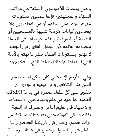
وحين يتحدث الأصوليون "السنّة" عن مراتب
الفقهاء والمجتهدين فإنما يصفون مستويات
معينة سوءا ممن سبقهم أو من المعاصرين ولا
يقصدون كيانات هرمية شبيهة بالمسيحيين أو
الشيعة أو الصوفية. وهذه الأوصاف في الجملة
محدودة الفائدة لأن الجدل الفقهي في الجملة
لا يهتم بمستويات العلماء بقدر ما يهتم بالأدلة
التي استدلوا بها والاستنباط الذي استخرجوه.
وفي التأريخ الإسلامي كان يمكن لعالم صغير
السن مثل الشافعي وابن تيمية والنووي أن
يتفوق على كل علماء عصره في بداية انطلاقته
العلمية بما لديه من علم وقدرة على الاستنباط
والاجتهاد في تعليم الناس ويعترف له البقية
بذلك ويبقى تفوقه حتى بعد وفاته بما تَرك من
تراث عظيم. وحتى في تاريخنا المعاصر رأينا
علماء شباب ليسوا مرسّمين في هيئات رسمية