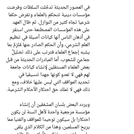
في العصور الحديثة تدخّلت السلطات وفرضت
مؤسسات دينية تتحكم بالعلماء وتفرض حكما
شرعيا تجاه كثير من النوازل. ثم طال العهد
على هذه المؤسسات المصطنعة حتى استقر
في أذهان الناس أنها كيانات أصيلة في تنظيم
العلم الشرعي، وأن الحكم الصادر عنها مُلزِمٌ بما
يشبه إجماع العلماء فترتب على ذلك تضليلٌ
جماعيٌ للشعوب. أما المبادرات الحديثة من قبل
بعض العلماء المستقلين لإنشاء كيانات جامعة
لهم فهي لا تعدو كونها جهدا تنسيقيا في
تحديد المواقف التي ليس عليها خلاف، ومع
ذلك فهي لا تملك حق احتكار الأحكام الشرعية.
ويردد البعض بلسان المشفقين أن إنشاء
مؤسسة مرجعية واحدة لأهل السنة لن يكون
احتكارا بل سيكون توحيدا للمواقف والفتيا مما
يريح المسلمين، وهذا من الكلام الذي يلقى