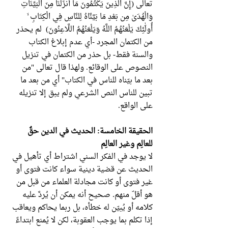
تعالى (إِنَّ الَّذِينَ يَكْتُمُونَ مَا أَنزَلْنَا مِنَ الْبَيِّنَاتِ
وَالْهُدَىٰ مِن بَعْدِ مَا بَيَّنَّاهُ لِلنَّاسِ فِي الْكِتَابِ ۙ
أُولَٰئِكَ يَلْعَنُهُمُ اللَّهُ وَيَلْعَنُهُمُ اللَّاعِنُونَ) لم يحذر
من الكتمان المجرد -أي عدم إبلاغ الكتاب
والسنة فقط- بل حذر من الكتمان في تنزيل
النصوص على الوقائع. ولهذا قال تعالى "من
بعد ما بيّناه للناس في الكتاب" أي من بعد ما
تبين للناس النص الشرعي ولم يبق إلا تنزيله
على الواقع.
الحقيقة الخامسة: الحديث في الدين حقٌ
للعالِم وغير العالِم
لا يوجد في الفكر السني اشتراط أي تأهيل في
الحديث عن قضية دينية سواء كانت فتوى أو
غير فتوى أو كانت مجادلة العلماء من قبل من
هو أقلّ منهم. صحيح أنه يمكن أن يُردَّ عليه
كلامه أو يُبيّن له خطأه، بل ربما يحاكم ويعاقب
إذا تكلم بما يوجب العقوبة، لكن لا يُمنع ابتداءً