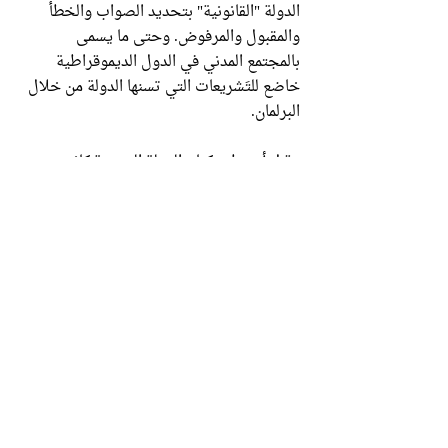
الدولة "القانونية" بتحديد الصواب والخطأ
والمقبول والمرفوض. وحتى ما يسمى
بالمجتمع المدني في الدول الديموقراطية
خاضع للتَشريعات التي تسنها الدولة من خلال
البرلمان.
وقبل أن يظهر كيان الدولة الحديثة كانت
المرجعية في التشريع بيد العلماء سواء كانوا
مفتين أو قضاة، وهذا ما جعل جزءا ضخما من
السلطة الواقعية بيد العلماء حتى في عصور
الاستبداد السياسي. كان الحاكم يستطيع أن
يمارس الاستبداد والظلم والفساد لكن لا
يستطيع تغيير التشريع ولا فرض قوانين بديلة
عن الشريعة، لأن هذا ينزع عنه شرعية السلطة،
كون الالتزام بمرجعية الكتاب والسنة في
القانون العام أقوى الأركان في شرعية السلطة
حتى لو كانت مستبدة.