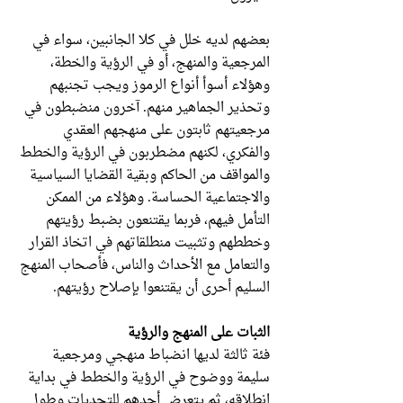
بعضهم لديه خلل في كلا الجانبين، سواء في
المرجعية والمنهج، أو في الرؤية والخطة،
وهؤلاء أسوأ أنواع الرموز ويجب تجنبهم
وتحذير الجماهير منهم. آخرون منضبطون في
مرجعيتهم ثابتون على منهجهم العقدي
والفكري، لكنهم مضطربون في الرؤية والخطط
والمواقف من الحاكم وبقية القضايا السياسية
والاجتماعية الحساسة. وهؤلاء من الممكن
التأمل فيهم، فربما يقتنعون بضبط رؤيتهم
وخططهم وتثبيت منطلقاتهم في اتخاذ القرار
والتعامل مع الأحداث والناس، فأصحاب المنهج
السليم أحرى أن يقتنعوا بإصلاح رؤيتهم.
الثبات على المنهج والرؤية
فئة ثالثة لديها انضباط منهجي ومرجعية
سليمة ووضوح في الرؤية والخطط في بداية
انطلاقه، ثم يتعرض أحدهم للتحديات وطول