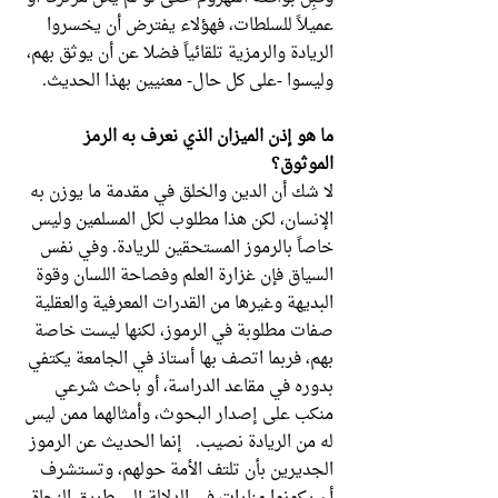
عميلاً للسلطات، فهؤلاء يفترض أن يخسروا
الريادة والرمزية تلقائياً فضلا عن أن يوثق بهم،
وليسوا -على كل حال- معنيين بهذا الحديث.
ما هو إذن الميزان الذي نعرف به الرمز
الموثوق؟
لا شك أن الدين والخلق في مقدمة ما يوزن به
الإنسان، لكن هذا مطلوب لكل المسلمين وليس
خاصاً بالرموز المستحقين للريادة. وفي نفس
السياق فإن غزارة العلم وفصاحة اللسان وقوة
البديهة وغيرها من القدرات المعرفية والعقلية
صفات مطلوبة في الرموز، لكنها ليست خاصة
بهم، فربما اتصف بها أستاذ في الجامعة يكتفي
بدوره في مقاعد الدراسة، أو باحث شرعي
منكب على إصدار البحوث، وأمثالهما ممن ليس
له من الريادة نصيب. إنما الحديث عن الرموز
الجديرين بأن تلتف الأمة حولهم، وتستشرف