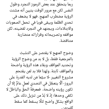
ربما يتحقق عند بعض الرموز التجرد وطول
النفس لكن مع مرور الوقت يتبين أنه مشتت
الرؤية مضطرب المنهج. فهو لا يضعف في
تحدي الظلمة ويبقى قويا في تحمل الصعوبات
والابتلاءات، ويجتهد في التجرد لقضيته، لكن
مواقفه وتصريحاته وقراراته متضاربة
متناقضة.
وضوح المنهج لا يقتصر على التشبث
بالمرجعية فقط، بل لا بد من وضوح الرؤية
وتحديد المواقف وبقاء هذه الرؤية واضحة
والمواقف ثابتة. ولهذا فلا بد لمَن يقتحم
مشروع التغيير -لا سيَّما مَن لديه القدرة على
البروز- ألَّا يتعجَّل في التصدي لعملٍ عامٍّ إلا أن
تكون رؤيته واضحة، فمعرفةَ الحقَ والباطلَ لا
تكفي وحدها؛ إذْ لا بُدَّ من تنزيل ذلك على
الواقع بشكل واضح لئلَّا يسقط كما سقط
كثيرون.