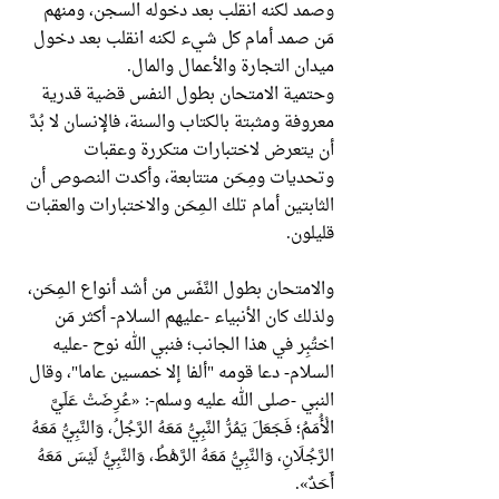
وصمد لكنه انقلب بعد دخوله السجن، ومنهم
مَن صمد أمام كل شيء لكنه انقلب بعد دخول
ميدان التجارة والأعمال والمال.
وحتمية الامتحان بطول النفس قضية قدرية
معروفة ومثبتة بالكتاب والسنة، فالإنسان لا بُدَّ
أن يتعرض لاختبارات متكررة وعقبات
وتحديات ومِحَن متتابعة، وأكدت النصوص أن
الثابتين أمام تلك الـمِحَن والاختبارات والعقبات
قليلون.
والامتحان بطول النَّفَس من أشد أنواع الـمِحَن،
ولذلك كان الأنبياء -عليهم السلام- أكثر مَن
اختُبِر في هذا الجانب؛ فنبي الله نوح -عليه
السلام- دعا قومه "ألفا إلا خمسين عاما"، وقال
النبي -صلى الله عليه وسلم-: «‌عُرِضَتْ ‌عَلَيَّ
‌الْأُمَمُ؛ فَجَعَلَ يَمُرُّ النَّبِيُّ مَعَهُ الرَّجُلُ، وَالنَّبِيُّ مَعَهُ
الرَّجُلَانِ، وَالنَّبِيُّ مَعَهُ ‌الرَّهْطُ، وَالنَّبِيُّ لَيْسَ مَعَهُ
أَحَدٌ».