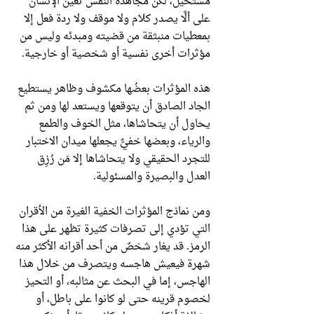
مستحيل، لكن مجاهدة النفس تعين الإنسان
على ألَّا يصدر كلام ولا موقف ولا ردة فعل إلا
بمعطيات منبثقة من قضيته ومبدئه وليس من
مؤثرات أخرى نفسية أو شخصية أو خارجية.
هذه المؤثرات بعضُها مكشوف وظاهر يستطيع
الجاد الصادق أن يتوقعها ويستعد لها ومن ثم
يحاول أن يتحاشاها، مثل الخوف والطمع
والرياء، وبعضها خفيٌّ يجعلها ميدان الاختبار
للتجرد الحقيقي ولا يتحاشاها إلا مَن رُزِق
العدل والبصيرة والمسئولية.
ومن نماذج المؤثرات الخفية الغيرة من الأقران
التي تؤدي إلى تصرفات كثيرة تظهر على هذا
الرمز. قد يغار شخصٌ من أحد أقرانه الأكثر منه
شهرة فيعيش هاجسه ويتصرف من خلال هذا
الهاجس، إما في البحث عن مثالبه، أو التحيز
لخصوم قرينه حتى لو كانوا على باطل، أو