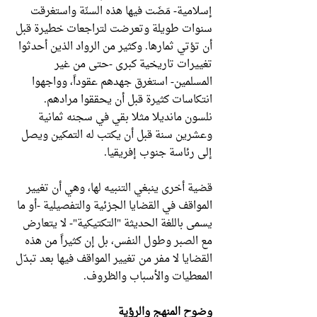
إسلامية- مَضَت فيها هذه السنّة واستغرقت
سنوات طويلة وتعرضت لتراجعات خطيرة قبل
أن تؤتي ثمارها. وكثير من الرواد الذين أحدثوا
تغييرات تاريخية كبرى -حتى من غير
المسلمين- استغرق جهدهم عقوداً، وواجهوا
انتكاسات كثيرة قبل أن يحققوا مرادهم.
نلسون مانديلا مثلا بقي في سجنه ثمانية
وعشرين سنة قبل أن يكتب له التمكين ويصل
إلى رئاسة جنوب إفريقيا.
قضية أخرى ينبغي التنبيه لها، وهي أن تغيير
المواقف في القضايا الجزئية والتفصيلية -أو ما
يسمى باللغة الحديثة "التكتيكية"- لا يتعارض
مع الصبر وطول النفس، بل إن كثيراً من هذه
القضايا لا مفر من تغيير المواقف فيها بعد تبدّل
المعطيات والأسباب والظروف.
وضوح المنهج والرؤية