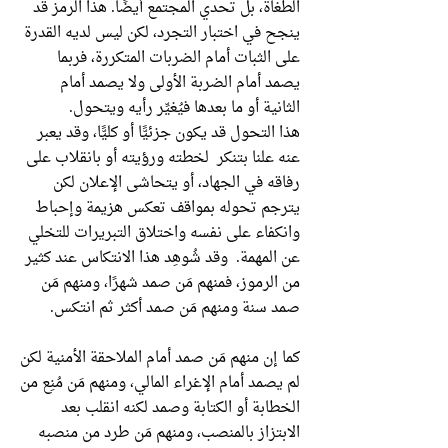
الطغاة، بل تحدي المجتمع أيضًا. هذا الرمز قد
ينجح في اختبار التجرد، لكن ليس لديه القدرة
على الثبات أمام الضربات المتكررة، فربما
يصمد أمام الضربة الأولى ولا يصمد أمام
الثانية أو ما بعدها فيُغيِّر رأيه ويتحول.
هذا التحول قد يكون جزئيًّا أو كليًّا، وقد يعبر
عنه علنا بتنكر لخطته ورؤيته أو بانقلاب على
رفاقه في الجهاد، أو يتحاشى الإعلان لكن
يترجم تحوله بمواقف تعكس هزيمة وإحباط
وانكفاء على نفسه واختلاق التبريرات للتخلي
عن المهمة. وقد شُوهِد هذا الانتكاس عند كثير
من الرموز، فمنهم مَن صمد شهرًا، ومنهم مَن
صمد سنة ومنهم مَن صمد أكثر ثم انتكس.
كما إن منهم مَن صمد أمام الملاحقة الأمنية لكن
لم يصمد أمام الإغراء المالي، ومنهم مَن مُنِع من
الخطابة أو الكتابة وصمد لكنه انقلب بعد
الابتزاز بالمنصب، ومنهم مَن طرد من منصبه