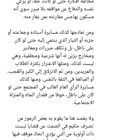
مخالفة أفكاره حتى لو كانت حقا، أو يزكي
نفسه والدفاع عن مواقفه بلا مبرر سوى أنه
مسكون بهاجس مقارنته بمن يغار منه.
ومن نماذجها كذلك مسايرة أستاذه وجماعته أو
حزبه أو التيار الذي ينتمي إليه حتى لو كان
على باطل، بل وتكلف مبررات ومعاذير
ومخارج يزيَن له أنها شرعية ومنطقية، وهي
ليست كذلك. ومثلها الاغترار بكثرة الطلاب
والمريدين، ومن ثم الانزلاق إلى الكبر والعُجب،
أو المبالغة في الثقة بالنفس. ومنها كذلك
مسايرة الرأي العام الغالب في المجتمع حتى لو
كان على باطل، خوفا من فقدان الجاه والمنزلة
الاجتماعية.
ولا يقصد هنا ما يقوم به بعض الرموز من
تصرف حكيم في الصمت عن قضايا ليست
ذات أولوية من التي يؤدي اتخاذ موقف فيها