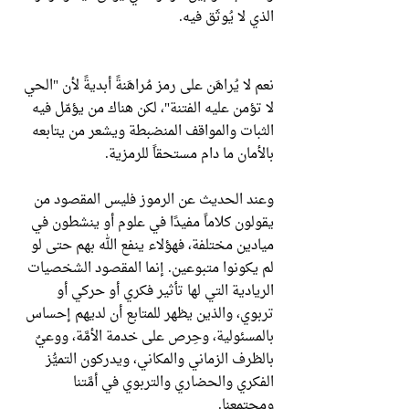
الذي لا يُوثَق فيه.
نعم لا يُراهَن على رمز مُراهَنةً أبديةً لأن "الحي
لا تؤمن عليه الفتنة"، لكن هناك من يؤمّل فيه
الثبات والمواقف المنضبطة ويشعر من يتابعه
بالأمان ما دام مستحقاً للرمزية.
وعند الحديث عن الرموز فليس المقصود من
يقولون كلاماً مفيدًا في علوم أو ينشطون في
ميادين مختلفة، فهؤلاء ينفع الله بهم حتى لو
لم يكونوا متبوعين. إنما المقصود الشخصيات
الريادية التي لها تأثير فكري أو حركي أو
تربوي، والذين يظهر للمتابع أن لديهم إحساس
بالمسئولية، وحِرص على خدمة الأمَّة، ووعيٌ
بالظرف الزماني والمكاني، ويدركون التميُّز
الفكري والحضاري والتربوي في أمَّتنا
ومجتمعنا.