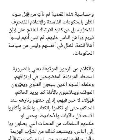
وحساسية هذه القضية لم تأتِ من قِبَل سوء
الظن بالحكومات الفاسدة والإعلام الـمُنحرِف
الـمُخرِّب، بل من كثرة الارتباك الناتج عمَّن وُثِق
فيهم وراهَنَ الناس عليهم، ثم تبين أنهم ليسوا
أهلاً للثقة، لخلل في أنفسهم وليس من سياسة
الحكومات.
والكلام عن الرموز الموثوقة يعني بالضرورة
استبعاد المرتزقة المفضوحين في ارتزاقهم،
وعلماء السوء الذين يبيعون الفتوى ويغيِّرون
الموقف ويتلاعبون بالأدلة كما يريد الحاكم،
فهؤلاء لا خير فيهم، إذ إن جنتهم ونارهم عند
الحاكم، حتى لو تكلموا بالكتاب والسُّنة وأكثروا
الاستدلال بالآيات والأحاديث، وحتى لو
مكنتهم السلطات من المنصات التي يصلون بها
إلى الناس. ويستبعد كذلك من تشرَّب الهزيمة
وقَبِل بواقعه المهزوم حتى لو لم يكن مرتزقاً أو