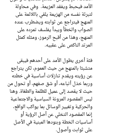
الأمد فيحبط ويفقد العزيمة. وفي محاولة
لتبرئة نفسه من الهزيمة يلقي باللائمة على
المنهج فيتراجع عن ثوابته ويضطرب عنده
الصواب والخطأ ويبدأ يفلسف تمرده على
المنهج، وهذا من أقبح الرموز، ومثله كمثل
المرتد الناكص على عقبيه.
فئة أخرى يطول الأمد على أحدهم فيبقى
متشبثا بالمنهج من حيث العموم، لكن يتراجع
عن رؤيته ويقدم تنازلات أساسية في خطته
وربما خذل أتباعه، أو شق صفهم، أو تحول من
حيث لا يقصد إلى عميل للظلمة والطغاة. وهنا
ليس المقصود المرونة السياسية والاجتماعية
والحركية وتغيير الوسائل بما يواكب الواقع،
إنما المقصود التخلي عن أصل الرؤية أو
أساسيات الخطة وبنودها المبنية في الأصل
على ثوابت وأصول.