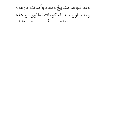
وقد شُوهِد مشايخُ ودعاة وأساتذة بارعون
ومناضلون ضد الحكومات يُعانون من هذه
النرجسية، وإذا تعرض أحدهم لنقد بكلمات
قليلة شن حربا على من انتقده، وإذا لم يذكر
في سياق يخصه جعل المسؤول عن ذلك من
أجهل الجاهلين، وهكذا.
لا شك أن الناس يحبون الثناء ويفرحون به
وهذا لا غبار عليه ما دام لم يطلبه الرمز ولم
يسعى له بنفسه لقول النبي -صلى الله عليه
وسلم-: «تِلْكَ ‌عَاجِلُ ‌بُشْرَى ‌الْمُؤْمِنِ». وكذلك لا
غبار على من يسعى لتفنيد بهتان موجه إليه، أو
طلبَ ممن يحبهم ويحبونه الدفاع عنه، وفي
حالات نادرة لا يتعارض مع ما إذا كانت تزكيته
هو شخصيا مطلباً مهمة للقضية التي يحملها
خاصة إن كانت هذه قناعة الآخرين وليست
قناعته.