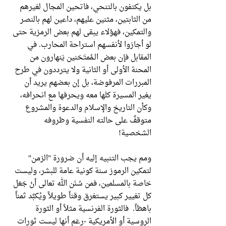
بل يكتفون بالتنحي، فاتحين المجال لغيرهم
من الثابتين، مثنين عليهم، داعين لهم بالنصر
والتمكين، فهؤلاء يبقى لهم بعض الرمزية حتى
لو أجازوا لأنفسهم استراحة المحارب. في
المقابل فإن بعض الـمُمتَحَنين يَنهارون من
المحنة الأولى أو الثانية ولا يترددون في طرح
المبررات المرفوضة، بل إن بعضهم يريد أن
يغير المسيرة كلها معه ويحرفها مع انحرافه،
وكأن التاريخ والإسلام والدعوة والمشروع
متوقفٌ على حالته النفسية وظروفه
الشخصية!
ومم يجب التنبيه إليه أن ضرورة "الزمن"
لتمكين الرموز سنة كونية عامة للبشر، وليست
خاصة بالمسلمين، فمن سُنَن الله تعالى أنْ جَعَل
كل تغيير كبير يستغرق وقتاً طويلاً ويُكبِّد ثمناً
باهظاً. فالثورة الفرنسية مثلاً أو الثورة
الروسية أو الأمريكية -رغم أنها ليست ثورات