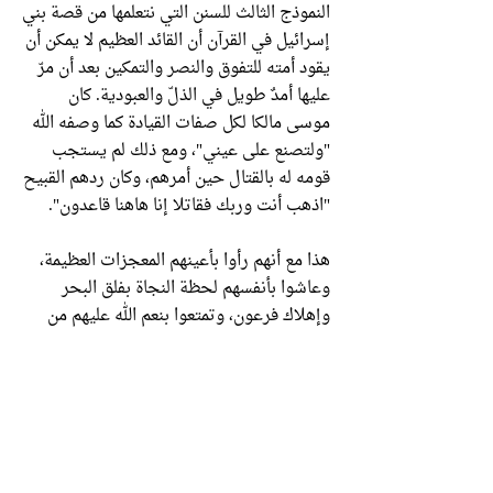
النموذج الثالث للسنن التي نتعلمها من قصة بني
إسرائيل في القرآن أن القائد العظيم لا يمكن أن
يقود أمته للتفوق والنصر والتمكين بعد أن مرّ
عليها أمدٌ طويل في الذلّ والعبودية. كان
موسى مالكا لكل صفات القيادة كما وصفه الله
"ولتصنع على عيني"، ومع ذلك لم يستجب
قومه له بالقتال حين أمرهم، وكان ردهم القبيح
"اذهب أنت وربك فقاتلا إنا هاهنا قاعدون".
هذا مع أنهم رأوا بأعينهم المعجزات العظيمة،
وعاشوا بأنفسهم لحظة النجاة بفلق البحر
وإهلاك فرعون، وتمتعوا بنعم الله عليهم من
تفجير الينابيع الاثني عشر و نزول المنّ
والسلوى. وهكذا فإن الأمة الفاشلة العاجزة لن
يجعل منها القائد العظيم أمة ناجحة مُمكّنة،
ولن يكون لشهودهم للمعجزات وتمتُّعهم بالنعم
دور في تغيير إرادتِهم وهمّتهم.