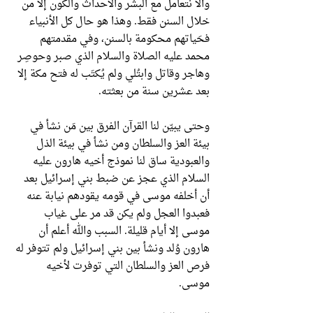
وألا نتعامل مع البشر والأحداث والكون إلا من
خلال السنن فقط. وهذا هو حال كل الأنبياء
فحَياتهم محكومة بالسنن، وفي مقدمتهم
محمد عليه الصلاة والسلام الذي صبر وحوصِر
وهاجر وقاتل وابتُلي ولم يُكتَب له فتح مكة إلا
بعد عشرين سنة من بعثته.
وحتى يبيّن لنا القرآن الفرق بين مَن نشأ في
بيئة العز والسلطان ومن نشأ في بيئة الذل
والعبودية ساق لنا نموذج أخيه هارون عليه
السلام الذي عجز عن ضبط بني إسرائيل بعد
أن أخلفه موسى في قومه يقودهم نيابة عنه
فعبدوا العجل ولم يكن قد مر على غياب
موسى إلا أيام قليلة. السبب والله أعلم أن
هارون وُلد ونشأ بين بني إسرائيل ولم تتوفر له
فرص العز والسلطان التي توفرت لأخيه
موسى.