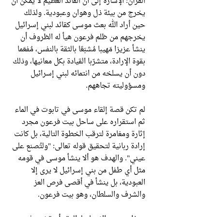
القرآن: الإشارة إلى أن القائد العظيم لا يمكن أن
يخرج من بيئة ذل وهوان وعبودية. ولذلك
حين أراد الله بعث موسى كقائد لبني إسرائيل
يخرجهم من ظلم فرعون هيأ له الظروف أن
ينشأ عزيزا مَهيبا مُشبَعًا بالثقة بالنفس، مُفعَما
بقوة الإرادة، متشرّبا القيادة بكل معانيها، وذلك
دون أن يسلخه من انتمائه لبني إسرائيل
ومسؤوليته تجاههم.
لم تكن قصة إلقاء موسى في تابوت في الماء
ثم استقراره على ساحل بيت فرعون مجرد
إثارة ومغامرة لترقب الخطوة التالية، بل كانت
إرادة ربانية لتحقيق قوله تعالى: "ولتُصنع على
عيني". والهدف هو ألا ينشأ موسى في قومه
مثل أي طفل من بني إسرائيل لا يرى إلا
العبودية، بل ينشأ في أقصى فرص العز
والشرف والسلطان، وهو بيت فرعون.