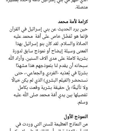
الذي ظهر في بني إسرائيل كأمّة واحدة بمسيرة
متصلة.
كرامة لأمة محمد
حين يرد الحديث عن بني إسرائيل في القرآن
فإنما هو تَفضّل خاص على أمّة محمد عليه
الصلاة والسلام. لقد كان بنو إسرائيل بهذا
المعنى وسيلة إيضاح أو نموذج سابق لدورة
بشرية كاملة على مدى آلاف السنين. وأراد الله
سبحانه أن يقدم لنا بنَموذجهم هذا مشهدًا
بشريًا في بُعدَيه -الفردي والجماعي-، حتى
نستحضر (الفيلم البشري) الذي لم يكن خيالًا
ولا تأليفًا؛ بل حقيقة بشرية وقعت بكامل
تفصيلها بين يدي أمّة محمد صلى الله عليه
وسلم.
النموذج الأول
من النماذج العظيمة للسنن التي وردت في