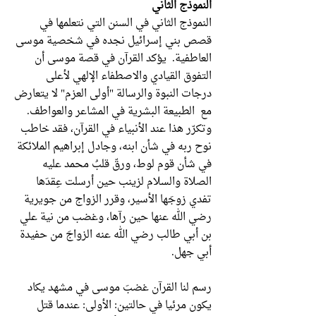
النموذج الثاني
النموذج الثاني في السنن التي نتعلمها في
قصص بني إسرائيل نجده في شخصية موسى
العاطفية. يؤكد القرآن في قصة موسى أن
التفوق القيادي والاصطفاء الإلهي لأعلى
درجات النبوة والرسالة "أولى العزم" لا يتعارض
مع الطبيعة البشرية في المشاعر والعواطف.
وتكرّر هذا عند الأنبياء في القرآن، فقد خاطب
نوح ربه في شأن ابنه، وجادل إبراهيم الملائكة
في شأن قوم لوط، ورقّ قلبُ محمد عليه
الصلاة والسلام لزينب حين أرسلت عِقدَها
تفدي زوجَها الأسير، وقرر الزواج من جويرية
رضي الله عنها حين رآها، وغضب من نية علي
بن أبي طالب رضي الله عنه الزواجَ من حفيدة
أبي جهل.
رسم لنا القرآن غضبَ موسى في مشهد يكاد
يكون مرئيا في حالتين: الأولى: عندما قتل