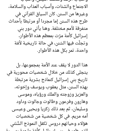
الاجتماع والشتات، وأسباب العذاب والسلامة،
وغيرها من السنن. كان السياق القرآني في
طرح هذه السنن إما مجردا أو مرتبطا بأحداث
متفرقة لأمم مختلفة. وهنا يأتي دور بني
إسرائيل كأمة مرّت بمعظم هذه الأطوار،
وتجلّت فيها السّنن، في حالة تاريخية لأمّة
واحدة، تمر بكل هذه الأطوار.
هذا الدور لا يقف عند الأمة بمجموعها، بل
يتجلى كذلك من خلال شخصيات محورية في
تاريخ بني إسرائيل كنماذج بشرية مرتبطة
بهذه السنن، مثل يعقوب ويوسف وإخوته،
والعزيز وزوجته والملك ورؤياه، وموسى
وهارون وفرعون وطالوت وجالوت وداود
وسليمان، ثم بعد ذلك زكريا ويحيى وعيسى
أمه مريم. في كل شخصية من شخصيات
هؤلاء وحياتهم دروس تكمّل النموذج السُّنَني