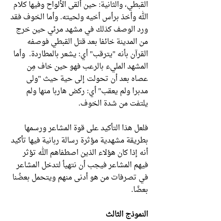
القبطي، والثانية: حين ألقى الألواح وفيها كلام
الله وأخذ برأس أخيه ولحيته. وأما الخوف فقد
ورد الوصف كذلك في مشهد مرئي حين خرج
من المدينة خائفا بعد قتل القبطي فوصفه
القرآن بأنه "يترقب" أي: يشعر بالمطاردة. وأما
المشهد المليء بالرعب فهو حين خاف مِن
عصاه بعد أن تحولت إلى حية حيث "ولى
مدبرا ولم يعقب" أي: ركض هاربا منها ولم
يلتفت من شدة الخوف.
فلعل هذا التأكيد على قوة المشاعر ورسمها
بطريقة مشهدية مؤثرة رسالة ربانية فيها تأكيد
أنه إذا كان هؤلاء الذين اصطفاهم الله تؤثر
فيهم المشاعر فيجب أن نتهيأ لتدخل المشاعر
في تصرفات من هو أدنى منهم ويتحمل بعضُنا
بعضًا.
النموذج الثالث