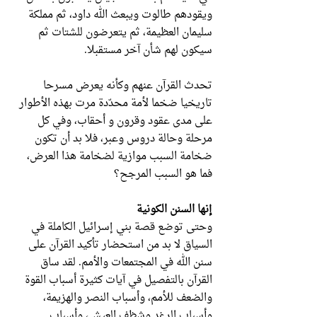
ويقودهم طالوت ويبعث الله داود، ثم مملكة
سليمان العظيمة، ثم يتعرضون للشتات ثم
سيكون لهم شأن آخر مستقبلا.
تحدث القرآن عنهم وكأنه يعرض مسرحا
تاريخيا ضخما لأمة محدّدة مرت بهذه الأطوار
على مدى عقود وقرون و أحقاب، وفي كل
مرحلة وحالة دروس وعبر، فلا بد أن تكون
ضخامة السبب موازية لضخامة هذا العرض،
فما هو السبب المرجح؟
إنها السنن الكونية
وحتى توضع قصة بني إسرائيل الكاملة في
السياق لا بد من استحضار تأكيد القرآن على
سنن الله في المجتمعات والأمم. لقد ساق
القرآن بالتفصيل في آيات كثيرة أسباب القوة
والضعف للأمم، وأسباب النصر والهزيمة،
وأسباب الرغد وشظف العيش، وأسباب