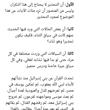
الأول:
أن التحذير لا يحتاج إلى هذا التكرار،
وليس من المتصور أن ترِد مئات الآيات عن هذا
الموضوع لمجرد التحذير.
ثانيا:
أن بعض الحالات التي ورد فيها الحديث
عنهم كانت في سياق الثناء، فكيف يكون
تحذيرا وهو ثناء؟
ثالثا
: أن السياقات التي وردت مختلفة في كل
مرة، حتى لو بدا فيها تشابه لفظي، وفي كل
سياق عبرة خاصة ودرس متميز.
تحدث القرآن عن بني إسرائيل منذ نشأتهم
كأبناء لنبي الله يعقوب، ثم تمكين يوسف في
مصر، ثم تعرضهم للذل والعبودية لعدة أجيال،
ثم بعث موسى ومواجهته لفرعون، ثم خروج
بني إسرائيل معه، ثم رفضهم القتال، ثم بقائهم
في التيه، ثم بعد عدة أجيال يطالبون بالقتال