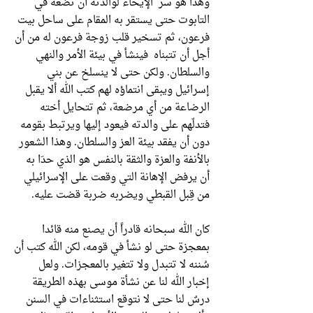
وهذا هو سر الإيحاء لوالدته أن تضعه في
التابوت حتى يستقر به المقام على ساحل بيت
فرعون، ثم تسخير قلب زوجة فرعون له من أن
أجل أن تتبناه فينشأ في بيئة الأمر والنهي
والسلطان. ولكن حتى لا ينسلخ عن بني
إسرائيل ويبقى انتماؤه لهم كتب الله ألا يقبل
الرضاعة من أي مرضعة، ثم تتحايل أخته
فتدلّهم على والدته فيعود إليها ويرتبط بقومه
دون أن يفقد بيئة العز والسلطان. وهذا الشعور
بالأنفة والعزة والثقة بالنفس هو الذي حدَا به
أن يرفض الإهانة التي وقعت على الإسرائيلي
من قِبل القبطي ويضربه ضربة قضت عليه.
كان الله سبحانه قادراً أن يصنع منه قائدا
بمعجزة حتى لو نشأ في قومه، لكن الله كتب أن
سُننه لا تتبدل ولا تتغير بالمعجزات. ولعل
إخبار الله لنا عن نشأة موسى بهذه الطريقة
درسٌ لنا حتى لا نتوقع استثناءات في السنن