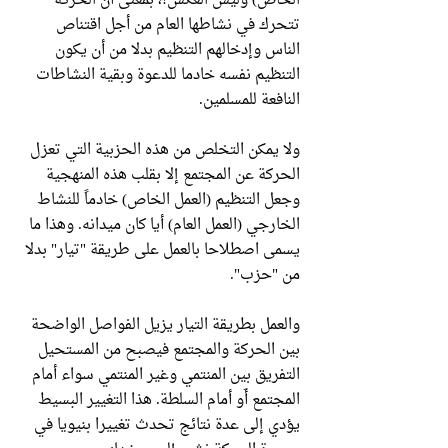
الخاص) وليس العكس!، بمعنى أن الحركة
تتحرك في نشاطها العام من أجل اقتناص
الناس وإدخالهم التنظيم بدلا من أن يكون
التنظيم نفسه خادما للدعوة وبقية النشاطات
النافعة للمسلمين.
ولا يمكن التخلص من هذه الحزبية التي تعزل
الحركة عن المجتمع إلا بقلب هذه المنهجية
وجعل التنظيم (العمل الخاص) خادماً للنشاط
الخارجي (العمل العام) أيا كان ميدانه. وهذا ما
يسمى اصطلاحا بالعمل على طريقة "تيار" بدلا
من "حزب".
والعمل بطريقة التيار يزيل الفواصل الواضحة
بين الحركة والمجتمع فيصبح من المستحيل
التفريق بين المنتمي وغير المنتمي سواء أمام
المجتمع أَو أمام السلطة. هذا التغيير البسيط
يؤدي إلى عدة نتائج تحدث تغييرا بنيويا في