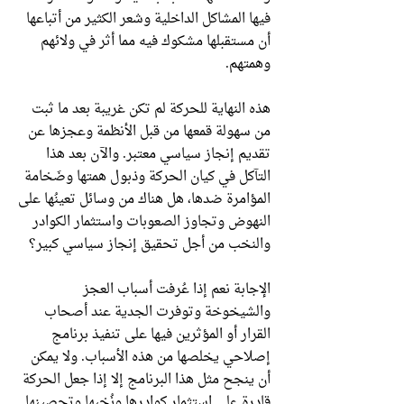
فيها المشاكل الداخلية وشعر الكثير من أتباعها
أن مستقبلها مشكوك فيه مما أثر في ولائهم
وهمتهم.
هذه النهاية للحركة لم تكن غريبة بعد ما ثبت
من سهولة قمعها من قبل الأنظمة وعجزها عن
تقديم إنجاز سياسي معتبر. والآن بعد هذا
التآكل في كيان الحركة وذبول همتها وضَخامة
المؤامرة ضدها، هل هناك من وسائل تعينُها على
النهوض وتجاوز الصعوبات واستثمار الكوادر
والنخب من أجل تحقيق إنجاز سياسي كبير؟
الإجابة نعم إذا عُرفت أسباب العجز
والشيخوخة وتوفرت الجدية عند أصحاب
القرار أو المؤثرين فيها على تنفيذ برنامج
إصلاحي يخلصها من هذه الأسباب. ولا يمكن
أن ينجح مثل هذا البرنامج إلا إذا جعل الحركة
قادرة على استثمار كوادرها ونُخبها وتحصينها