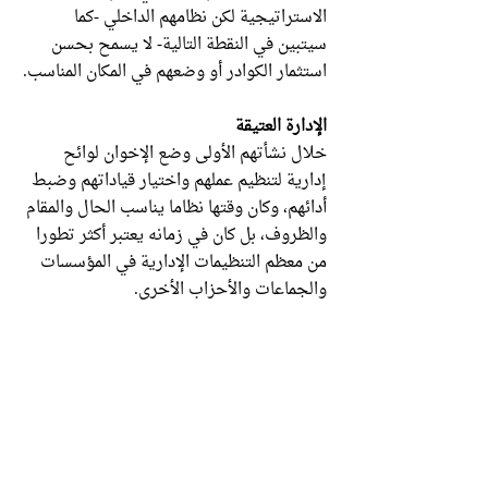
الاستراتيجية لكن نظامهم الداخلي -كما
سيتبين في النقطة التالية- لا يسمح بحسن
استثمار الكوادر أو وضعهم في المكان المناسب.
الإدارة العتيقة
خلال نشأتهم الأولى وضع الإخوان لوائح
إدارية لتنظيم عملهم واختيار قياداتهم وضبط
أدائهم، وكان وقتها نظاما يناسب الحال والمقام
والظروف، بل كان في زمانه يعتبر أكثر تطورا
من معظم التنظيمات الإدارية في المؤسسات
والجماعات والأحزاب الأخرى.
لكن الإخوان بعد ذلك مرت بهم أحداث كثيرة
وتغيرت أحوال العالم وتوسعت حركتهم وامتد
نشاطهم مساحة ونوعاً وطبيعة. ورغم هذا
التوسع والتغيير الهائل أصروا على نفس
اللائحة القديمة ولم يوافقوا على تغييرها فيما
عدا تعديل بسيط في بداية الخمسينات.